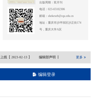
出版周期：双月刊
电话：023-65102306
邮箱：shekexeb@cqu.edu.cn
地址：重庆市沙坪坝区沙正街174
号，重庆大学A区
上线
【
2023-02
-13
】
编辑部声明
【
2021-05
-21
】
更多
重庆大学期刊
编辑登录