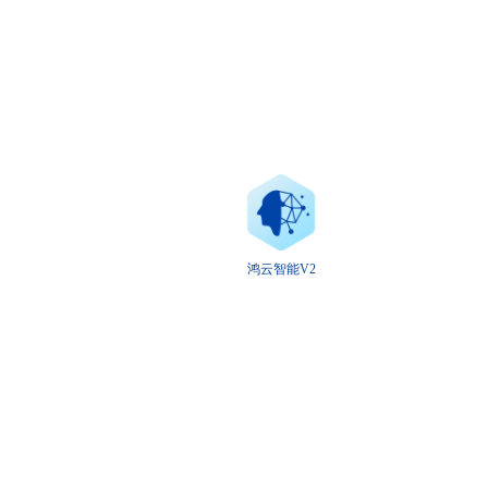
鸿云智能V2