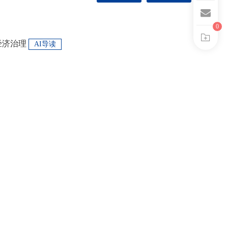
0
经济治理
AI导读
.1008-5831.jg.2026.03.002
基础，决定了区域竞争与合作行为的激励和约束条件。中国特色央地制
政税务、行政管理、官员考核等机制设计，调整区域经济行为的条件集
域发展目标。一方面，中央将阶段性区域经济发展目标嵌入地方激励机
的从“为增长而竞争”转向“为发展而竞争”，支出行为从“重建设、轻民
关键词：央地关系; 区域经济治理; 区域竞争激励; 跨区域合作
20
|
404
|
0
模式从“地方保护”转向“发挥比较优势”，以区域竞争激励和竞争策略优化
-XML>
<引用本文>
<批量引用>
央通过对口支援、一体化合作、主体功能区建设等制度安排，在保留区
，提高区域合作收益，形成优势互补、规模效益最大化、外部性内部化
域治理效率的统一。在区域经济格局深刻变革与国内发展目标转型升级
新挑战。未来区域经济治理研究应聚焦数字时代区域协调发展、因地制
场等重大现实问题，从新治理主体、新发展目标、新治理工具等维度深
”框架：概念、范式与指标的创变
AI导读
域经济治理理论体系，为新时代区域协调发展与区域高质量发展提供学
.1008-5831.jg.2025.09.006
：当下，全球化与地方化、数智化与产业转型、新型城镇化与乡村振