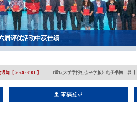
六届评优活动中获佳绩
通知
【
2026-07
-01
】
《重庆大学学报社会科学版》电子书橱上线
【
2
审稿登录