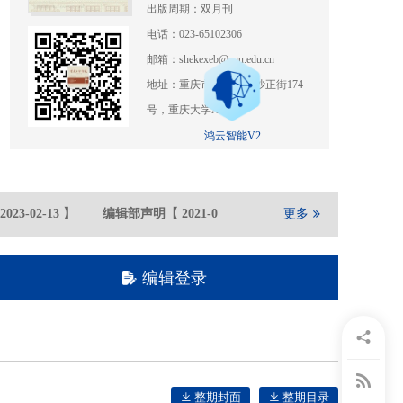
出版周期：双月刊
电话：023-65102306
邮箱：shekexeb@cqu.edu.cn
地址：重庆市沙坪坝区沙正街174
号，重庆大学A区
鸿云智能V2
023-02
-13
】
编辑部声明
【
2021-05
-21
】
重庆大学期刊社在全国
更多
编辑登录
整期封面
整期目录