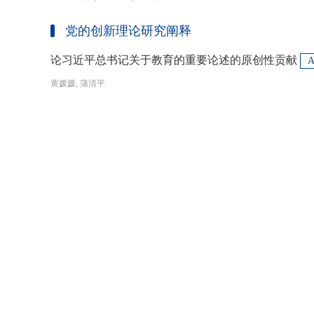
党的创新理论研究阐释
论习近平总书记关于教育的重要论述的原创性贡献
黄媛媛, 蒲清平
2026, 32(2): 1-13. DOI: 10.11835/j.issn.1008-5831.pj.2024.12.011
摘要：党的十八大以来，习近平总书记围绕教育发表了一系列重要讲话
述了关于教育的新理念新思想新观点，形成了习近平总书记关于教育的
基本原理与中国教育实践相结合的最新成果，极大推进了中国特色教育
现代化、建设教育强国提供了强大思想武器和行动指南，作出了重大原
关键词：习近平总书记; 关于教育的重要论述; 教育强国; 《论教育》; 教育新质生产力; 教育人工智能
在：第一，从价值论角度明确了教育在党和国家事业发展全局中的战略
<HTML>
<网络PDF>
<WORD>
<Meta-XML>
<引用本文>
<批量引用>
值、社会价值、创新价值等五个方面创新性回答了新时代“为什么办教育
更新时间：2026-06-30
予了新时代教育发展的多重内涵，深刻揭示其根本性质、根本保证、根
回答了新时代“办什么样的教育”的根本问题；第三，从方法论角度立足
区域开发
育改革创新的总体思路和战略部署，涵盖教育地位的确立、教育道路的
划以及教育主体的培育，创新性回答了新时代“怎么办教育”的实践问
新发展格局下毗邻省际协作治理的路径策略：以渝黔
赵映, 张鹏
2026, 32(2): 27-41. DOI: 10.11835/j.issn.1008-5831.jg.2024.04.003
摘要：毗邻省际协作治理是行政区划体