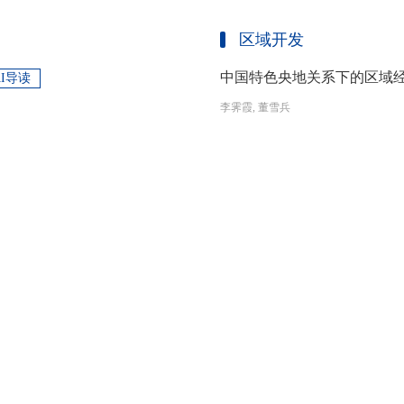
区域开发
中国特色央地关系下的区域
AI导读
李霁霞, 董雪兵
2026, 32(2): 14-26. DOI: 10.11835/j.issn
，作出了一系列重要指示批示，系统论
摘要：央地关系是区域经济治理的制度
重要论述。这些重要论述是马克思主义
度具有动态适应性和治理效能，通过财
自主知识体系的构建，为加快推进教育
合，满足不同历史阶段的国情需求和区
创性贡献。这些原创性贡献主要体现
制，引导区域竞争策略转变，包括竞争标
44
|
4139
|
7
定位，从政治价值、经济价值、文化价
生”转向“基本公共服务均等化”，发展
<HTML>
<网络PDF>
<WORD>
<Meta
”的战略问题；第二，从认识论角度赋
提升区域经济治理效率。另一方面，中
更新时间：2026-06-30
本任务、时代使命、最终目的，创新性
域竞争激励的同时，降低区域合作成本
基本国情遵循教育规律，提出了深化教
等跨区域合作模式，实现国家治理和区
区域开发
选择、教育动力的激发、教育路径的规
的背景下，区域经济治理面临新形势与
题。
宜发展新质生产力、构建全国统一大市
为例
区域与城市研究的“C-P-I
AI导读
化探索，进一步丰富和完善中国特色区
曾鹏, 王家聪, 宋航
理支撑。
2026, 32(2): 42-56. DOI: 10.11835/j.issn
制下消减地方保护和市场分割，促进
摘要