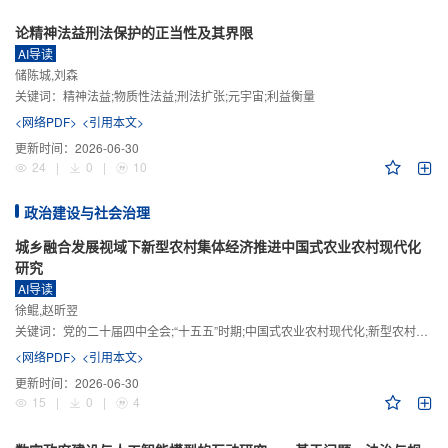
论精神法益刑法保护的正当性及其界限
AI导读
储陈城,刘森
关键词：
精神法益;物质性法益;刑法扩张;元宇宙;利益衡量
<网络PDF>
<引用本文>
更新时间：
2026-06-30
24
|
0
|
10
政治建设与社会治理
城乡融合发展视域下新型农村集体经济推进中国式农业农村现代化
研究
AI导读
徐鲲,赵昕翌
关键词：
党的二十届四中全会;“十五五”时期;中国式农业农村现代化;新型农村集体经济;城乡融合发展;新质生产力
<网络PDF>
<引用本文>
更新时间：
2026-06-30
15
|
0
|
4