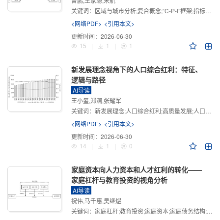
曾鹏,王家聪,宋航
关键词：
区域与城市分析;复合概念;“C-P-I”框架;指标体系
<网络PDF>
<引用本文>
更新时间：
2026-06-30
15
|
1
|
1
新发展理念视角下的人口综合红利：特征、
逻辑与路径
AI导读
王小玺,郑澜,张耀军
关键词：
新发展理念;人口综合红利;高质量发展;人口政策;中国式现代化
<网络PDF>
<引用本文>
更新时间：
2026-06-30
14
|
1
|
0
家庭资本向人力资本和人才红利的转化——
家庭杠杆与教育投资的视角分析
AI导读
祝伟,马千惠,吴继煜
关键词：
家庭杠杆;教育投资;家庭资本;家庭债务结构;CHFS