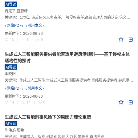
AI导读
冉克平,曹蔚轩
关键词：
公司法;违反信义义务责任;一般侵权责任;高级管理人员的认定;信义义务
<网络PDF>
<引用本文>
更新时间：
2026-06-30
15
|
1
|
0
生成式人工智能服务提供者能否适用避风港规则——基于侵权主体
适格性的探讨
AI导读
李晓阳
关键词：
生成式人工智能;生成式人工智能服务提供者;网络服务提供者;避风港规则;版权责任
<网络PDF>
<引用本文>
更新时间：
2026-06-30
14
|
14
|
0
生成式人工智能刑事风险下的原因力理论重塑
AI导读
陈伟,向珉希
关键词：
生成式人工智能;刑法观念;原因力;因果关系;算法黑箱