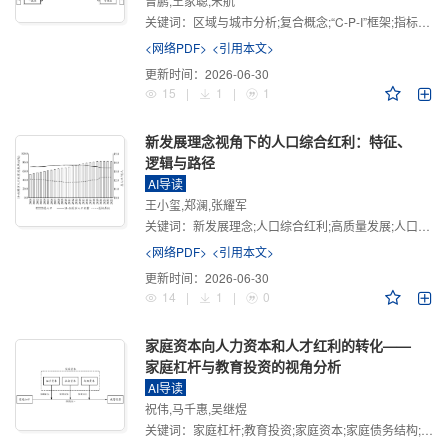
曾鹏,王家聪,宋航
关键词：
区域与城市分析;复合概念;“C-P-I”框架;指标体系
<网络PDF>
<引用本文>
更新时间：
2026-06-30
15
|
1
|
1
新发展理念视角下的人口综合红利：特征、
逻辑与路径
AI导读
王小玺,郑澜,张耀军
关键词：
新发展理念;人口综合红利;高质量发展;人口政策;中国式现代化
<网络PDF>
<引用本文>
更新时间：
2026-06-30
14
|
1
|
0
家庭资本向人力资本和人才红利的转化——
家庭杠杆与教育投资的视角分析
AI导读
祝伟,马千惠,吴继煜
关键词：
家庭杠杆;教育投资;家庭资本;家庭债务结构;CHFS