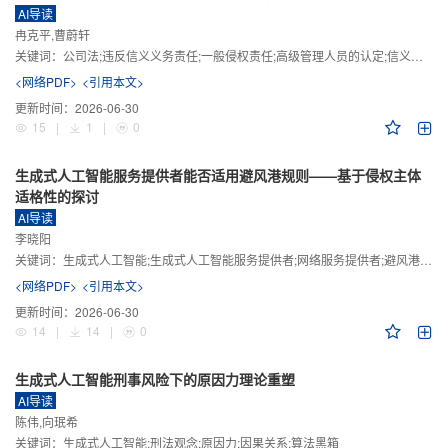
AI导读
冉克平,曹蔚轩
关键词：
公司法;违反信义义务责任;一般侵权责任;高级管理人员的认定;信义义务
<网络PDF>
<引用本文>
更新时间：
2026-06-30
15
|
1
|
0
生成式人工智能服务提供者能否适用避风港规则——基于侵权主体
适格性的探讨
AI导读
李晓阳
关键词：
生成式人工智能;生成式人工智能服务提供者;网络服务提供者;避风港规则;版权责任
<网络PDF>
<引用本文>
更新时间：
2026-06-30
14
|
14
|
0
生成式人工智能刑事风险下的原因力理论重塑
AI导读
陈伟,向珉希
关键词：
生成式人工智能;刑法观念;原因力;因果关系;算法黑箱