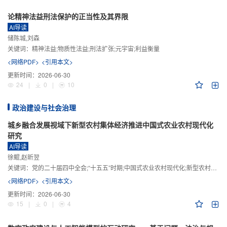
论精神法益刑法保护的正当性及其界限
AI导读
储陈城,刘森
关键词：
精神法益;物质性法益;刑法扩张;元宇宙;利益衡量
<网络PDF>
<引用本文>
更新时间：
2026-06-30
24
|
0
|
10
政治建设与社会治理
城乡融合发展视域下新型农村集体经济推进中国式农业农村现代化
研究
AI导读
徐鲲,赵昕翌
关键词：
党的二十届四中全会;“十五五”时期;中国式农业农村现代化;新型农村集体经济;城乡融合发展;新质生产力
<网络PDF>
<引用本文>
更新时间：
2026-06-30
15
|
0
|
4